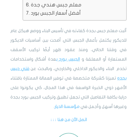
معلم جبس هندي جدة
أفضل أسعار الجبس بورد
أثبت معلم جبس بجدة كفاءته في تأسيس البناء ووضع هيكل عام
للديكور يكتمل بأعمال الجبس التي أضحت بين أساسيات الديكور
في وقتنا الحالي، ومنذ عقود ظهر أيضًا تركيب الأسقف
المستعارة أو المعلقة و
الجبس بورد
ب
عدة أشكال واستخدامات
تخدم البناء والديكور الداخلي والخارجي، وبالبحث عن
فني جبس
بجده
تميزنا كشركة متخصصة في توفير العمالة الممتازة باقتناء
الأمهر ذوي الخبرة الواسعة في هذا المجال، كي يكونوا على
دراية بكافة التفاصيل التي تجعل تطبيق وتركيب الجبس بورد بجدة
وغيرها أسهل وأجمل في
مؤسسة الديار
.
اتصل الآن من هنا ↓↓↓