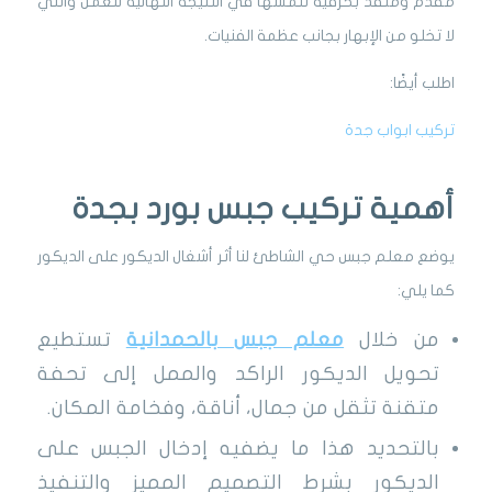
مقدم ومنفذ بحرفية تلمسها في النتيجة النهائية للعمل والتي
لا تخلو من الإبهار بجانب عظمة الفنيات.
اطلب أيضًا:
تركيب ابواب جدة
أهمية تركيب جبس بورد بجدة
يوضع معلم جبس حي الشاطئ لنا أثر أشغال الديكور على الديكور
كما يلي:
من خلال
معلم جبس بالحمدانية
تستطيع
تحويل الديكور الراكد والممل إلى تحفة
متقنة تثقل من جمال، أناقة، وفخامة المكان.
بالتحديد هذا ما يضفيه إدخال الجبس على
الديكور بشرط التصميم المميز والتنفيذ