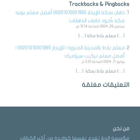
Trackbacks & Pingbacks
دهان بمكة للإيجار 00201010001965 أفضل معلم بويه
مكه بأجود خامات الدهانات
:
سبتمبر 29, 2024 الساعة 12:14 ص
[…] معلم بلاط مكة […]
معلم بلاط بالمدينة المنورة | للإيجار 00201010001965 |
أفضل معلم تركيب سيراميك
:
يوليو 11, 2024 الساعة 5:13 م
[…] معلم بلاط بمكة […]
التعليقات مغلقة
من نحن
مؤسسة الديار تقدم نفسها كواحدة من أكبر الكيانات