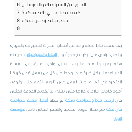
الفرق بين السيراميك والبورسلين
كيف تختار فني بلاط بمكة؟
سعر مبلط رخيص بمكة
يعد معلم بلاط بمكة واحد من أصحاب الخبرات الممزوجة بالمهارة
والحس الراقي في تركيب جميع أنواع
البلاط والسيراميك
، فمهنته
هذه يمارسها منذ عشرات السنين ولديه فريق من العمالة
المساعدة لا يقل خبرة عنه، وهذا حال كل من يعمل ضمن فريقنا
المتفرد في تميزه، حيث نعمل على تنويع التصميمات، وتوفير
أجود خامات البلاط وأعلاها حتى يتثنى لنا تقديم الخدمة المثلى
في
تركيب بلاط وسيراميك بمكة
بواسطة
أفضل معلم سيراميك
في مكة
مع ضمان جودة الخدمة والسعر المثالي داخل
مؤسسة
الديار
.