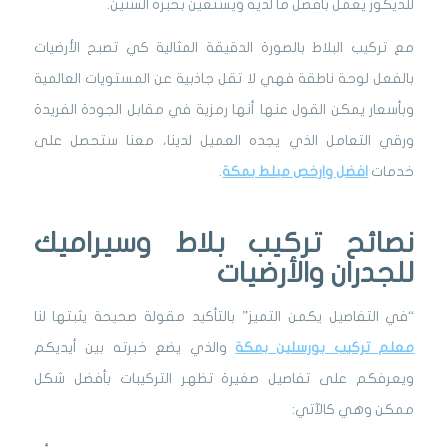
للديكور يعمل بأفضل ما لديه ويستعين بخبرة السنين.
مع تركيب البلاط بالصورة الدقيقة المثالية كي تصبح الأرضيات
بالفعل لوحة ناطقة فهي لا تقل جاذبية عن المستويات العالمية
وبأسعار يمكن القول عنها أنها رمزية في مقابل الجودة الفريدة
ورقي التعامل الذي يجده العميل لدينا، معنا ستحصل على
خدمات
افضل وارخص مبلط بمكة
.
نصائح تركيب بلاط وسيراميك
للجدران والأرضيات
“في التفاصيل يكمن التميز” بالتأكيد مقولة صحيحة يثبتها لنا
معلم تركيب بورسلين بمكة
والذي يضع خبرته بين أيديكم
ويعرفكم على تفاصيل صغيرة تظهر التركيبات بأفضل شكل
ممكن وهي كالآتي: