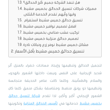
هل تنفذ الشركة جميع طُرز الحدائق؟
مميزات شركات تنسيق الحدائق بخميس مشيط
وابها وأيهم تقدم الخدمة المُثلى
تنسيق حدائق خميس مشيط انستغرام
افضل تصميم نوافير خميس مشيط
تركيب عشب صناعي بخميس مشيط
تصميم حدائق منزلية خميس مشيط
مشاتل خميس مشيط نوفر زرع ونباتات نادرة
تنسيق حدائق خميس مشيط بأقل الأسعار
لتجميل الحدائق وتنظيمها وإيجاد مساحات خضراء بالمنزل أثر
شديد الإيجابية على النفس ويبعث داخلها الشعور بالهدوء
والسلام والطمأنينة، وكلما كانت عناصر الحديقة متجانسة
وتنظيمها ذو رونق منضبط ومتناسقة بشكل منمق كلما كان
الشعور الإيجابي أكبر وأكبر، لذا تقدم
شركة تنسيق حدائق
بخميس مشيط
خدماتها في
تأسيس الحدائق المنزلية
وتكوينها