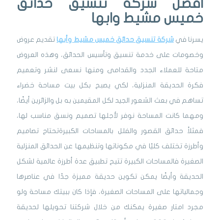
افضل شركة تنسيق حدائق
خميس مشيط وابها
يسرنا في
شركة تنسيق حدائق خميس مشيط وأبها
تقديم عروض
وخصومات على خدمة تنسيق وتأسيس الحدائق، وهذه العروض
متاحة للعملاء الجدد والقدامى ومنها نسعى لنشر وتعميم
فكرة الحديقة المنزلية، لكي يصبح بكل بيت مساحة خضراء
تساهم في بعث الشعور الجيد لكل المقيمين به بل والزائرين أيضًا،
ومهما كانت المساحة نوفر لأجلها تصميم ونسق مناسب لها،
فمثلاً حدائق القصور والفلل بالمساحات الكبيرةتحتاج تصاميم
وأطرزة تختلف كليًا في مكوناتها وتنظيمها عن الحدائق المنزلية
الصغيرة فالمساحات الكبيرة تتيح تطبيق عدة أطرزة عالمية لشكل
الحديقة وأيضًا يمكن تكوين حديقة مميزة جدًا في عناصرها
وجمالياتها على المساحات الصغيرة، فإذا كان ببيتك مساحة ولو
مجرد امتار صغيرة يمكنك من خلال شركتنا تحويلها لحديقة