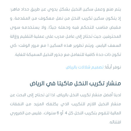
يتم صنع وعمل سكين النخيل بشكل يدوي عن طريق حداد ماهر؛
إذ يتكون سكين تكريب النخل من نصل معكوف من المقدمة، و
مقبض مناسب للتحكم فيه وحمله جيدًا، ولا يستخدمه سوى
المحترفين، حيث تحتاج إلى عامل مدرب على عملية التقليم وإزالة
السعف اليابس، ويتم تطوير هذه السكين ا مع مرور الوقت؛ كي
تكون ذات حدة كافية للتعامل مع جذور النخيل السميكة للغاية.
نوفر أيضًا:
تصميم شلالات بالرياض
منشار تكريب النخل ماكيتا في الرياض
لدينا أفضل منشار تكريب النخل بالرياض، لذا لن تحتاج إلى البحث عن
منشار النخيل اللازم للتكريب الذي يكلفك المزيد من النفقات
المالية لتقوم بتكريب النخل كل 4 أو 6 سنوات، فليس من الضروري
اقتنائه.