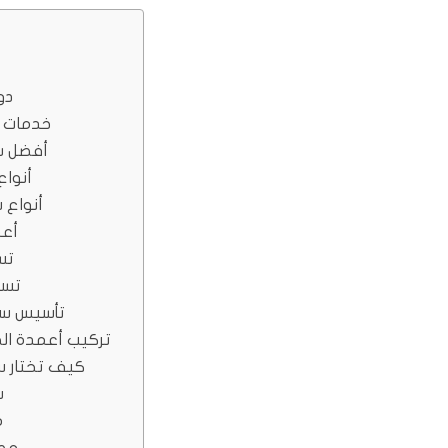
دو
خدمات ف
أفضل شر
أنواع
أنواع سباكة مواسير الصرف الصحي
أعم
تس
تسل
تأسيس سبا
تركيب أعمدة الص
كيف تختار سب
س
م
مطل