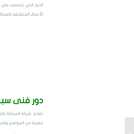
الديار التي تخصصت في ا
الأعمال المتعلقة بالسبا
دور فنى سباك
تقدم شركة السباكة
بالم
معينة من المواسير وشبك
كهربائي بالمدينة
المنورة – كهربائي منازل