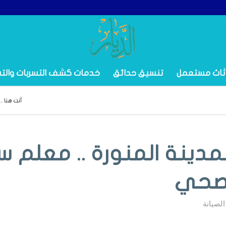
ثاث مستعمل
تنسيق حدائق
خدمات كشف التسربات والت
أنت هنا ..
مدينة المنورة .. معلم س
صحي
لصيانة