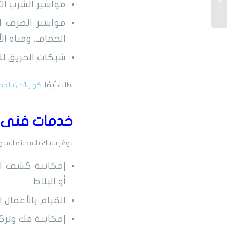
مواسير الشرب ال
للصيانة والتأسيس...
مواسير الصرف ا
الحمامـ، ومياه ا
شبكات الحريق لل
اطلب أيضًا:
كهربائي بالمدي
خدمات فنى س
يوفر سباك بالمدينة المنو
إمكانية كشف ال
أو البلاط.
القيام بالأعمال 
إمكانية فك وترك