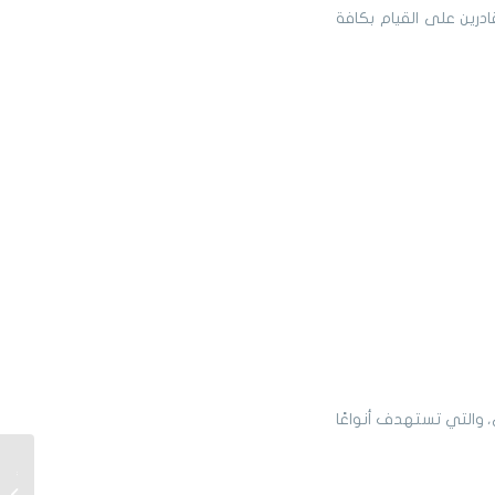
درين على القيام بكافة
 والتي تستهدف أنواعًا
شراء س
(للإيجا