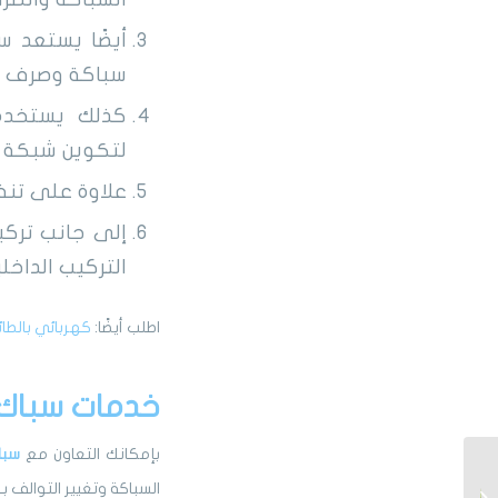
أيضًا يستعد س
سباكة وصرف م
كذلك يستخدم 
لتكوين شبكة 
علاوة على تنف
إلى جانب ترك
التركيب الداخل
اطلب أيضًا:
كهربائي بالطا
خدمات سباك
بإمكانك التعاون مع
سبا
غرف زجاجية جاهزة الرياض
السباكة وتغيير التوالف
(0507213832) وتركيب