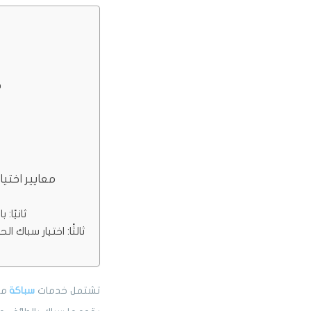
خ
3 معايير اخ
ثانيًا:
ثالثًا: اختيار سباك 
تشتمل خدمات
سباكة
متك