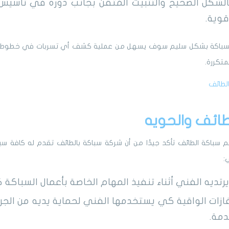
 بالشكل الصحيح والتثبيت المُتقن بجانب دوره في تأس
وية.
السباكة بشكل سليم سوف يسهل من عملية كشف أي تسربات في خطوط أناب
لمتكررة.
لطائف
ائف والحويه
 سباكة الطائف تأكد جيدًا من أن شركة سباكة بالطائف تقدم له كافة سبل
لي:
تديه الفني أثناء تنفيذ المهام الخاصة بأعمال السباكة ك
ازات الواقية كي يستخدمها الفني لحماية يديه من الجر
دمة.