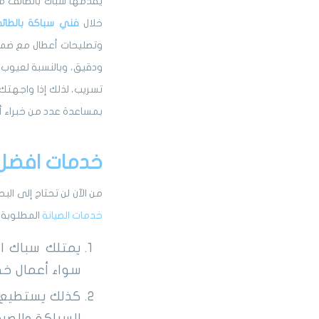
يقدمها سباك بالطائف م
خلال
فني سباكة بالطائ
وتصليحات أعطال مع ضما
ودقيق، وبالنسبة لعيوب
تسريب، لذلك إذا واجهت
بمساعدة عدد من خبراء 
خدمات افضل 
من الآن لن تحتاج إلى ال
خدمات الصيانة
المطلوبة 
يمتلك سباك ال
سواء أعمال خ
كذلك يستطيع ت
السباكة والصرف