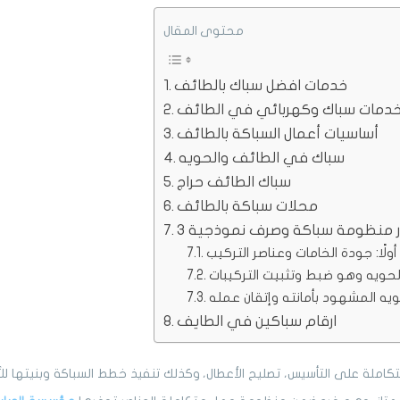
محتوى المقال
خدمات افضل سباك بالطائف
دمات سباك وكهربائي في الطائف
أساسيات أعمال السباكة بالطائف
سباك في الطائف والحويه
سباك الطائف حراج
محلات سباكة بالطائف
تيار منظومة سباكة وصرف نموذجية
أولًا: جودة الخامات وعناصر التركيب
 بالحويه وهو ضبط وتثبيت التركيبات
الحويه المشهود بأمانته وإتقان عمله
ارقام سباكين في الطايف
املة على التأسيس، تصليح الأعطال، وكذلك تنفيذ خطط السباكة وبنيتها للأب