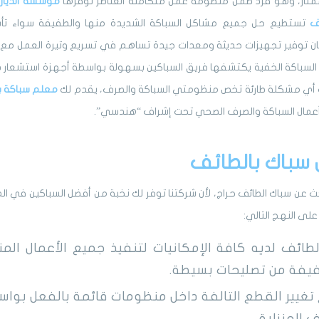
متاز، وهو فرد ضمن منظومة عمل متكاملة العناصر توفرها
مؤسسة الديار
ل
ف
تستطيع حل جميع مشاكل السباكة الشديدة منها والطفيفة سواء تأسي
ن توفير تجهيزات حديثة ومعدات جيدة تساهم في تسريع وتيرة العمل مع 
 السباكة الخفية يكتشفها فريق السباكين بسهولة بواسطة أجهزة استشعا
ك أي مشكلة طارئة تخص منظومتي السباكة والصرف، يقدم لك
معلم سباكة ب
أعمال السباكة والصرف الصحي تحت إشراف “هندسي”.
سباك بالطائف
بحث عن سباك الطائف حراج، لأن شركتنا توفر لك نخبة من أفضل السباكين في 
على النهج التالي:
طائف لديه كافة الإمكانيات لتنفيذ جميع الأعمال المن
فيفة من تصليحات بسيطة.
غيير القطع التالفة داخل منظومات قائمة بالفعل بوا
 المنزلية.