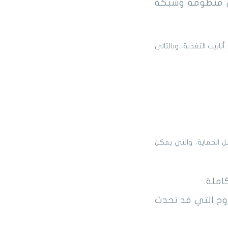
يس منظومة وشبكة
يب التغذية، وبالتالي
 الحماية، والتي يمكن
املة.
وح التي قد تحدث