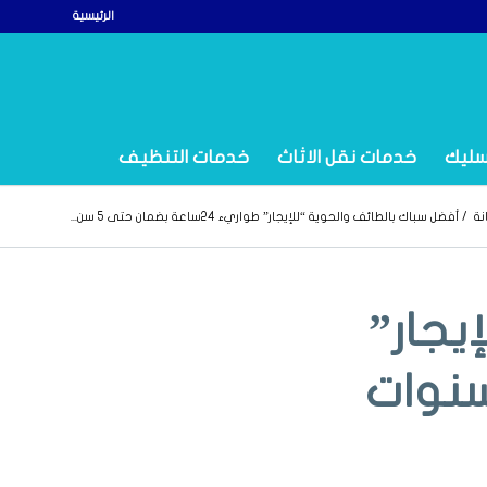
الرئيسية
سليك
خدمات نقل الاثاث
خدمات التنظيف
نة
/
أفضل سباك بالطائف والحوية “للإيجار” طواريء 24ساعة بضمان حتى 5 سن...
يجار”