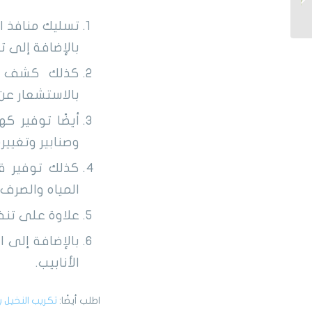
زجاج سكيوريت للاسطح...
تسليك منافذ ا
بالإضافة إلى ت
كذلك كشف تس
بالاستشعار عن 
أيضًا توفير ك
وصنابير وتغييره
كذلك توفير قط
المياه والصرف
علاوة على تنف
بالإضافة إلى ا
الأنابيب.
اطلب أيضًا:
تكريب النخيل 