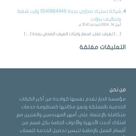
شركة تسليك مجاري بجدة 0540664846 وايت شفط
وتنظيف بيارات
:
أبريل 14, 2024 الساعة 10:41 م
[…] تعرف على: اسعار وايتات الصرف الصحي بجدة […]
التعليقات مغلقة
من نحن
مؤسسة الديار تقدم نفسها كواحدة من أكبر الكيانات
الخدمية بالمملكة وتعزز مكانتها كمنظومة خدمات
متكاملة بالإعتماد على أمهر المهندسين والفنيين مع
امتلاك أحدث الأجهزة والأدوات الخاصة بكل قسم من
أقسام العمل بالإضافة لتيسير تحصيل الخدمة للعملاء