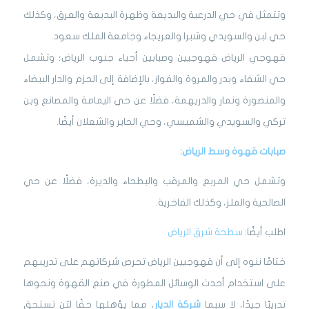
وتتمثل في حي الدرعية والبديعة وظهرة البديعة والعرق، وكذلك
حي لبن والسويدي وشبرا والعريجاء وجامعة الملك سعود.
قهوجي الرياض قهوجيين وصبابين أحياء جنوب الرياض؛ وتشمل
حي الشفاء وبدر والمروة والفواز، بالإضافة إلى الحزم والدار البيضاء
والمنصورة ونمار والدريهمة، فضلًا عن حي اليمامة والمصانع وبن
تركي والسويدي والشميسي، وحي الحاير والشعلان أيضًا.
صبابات قهوة وسط الرياض:
وتشمل حي المربع والمرقب والبطحاء والديرة، فضلًا عن حي
الصالحية والملز، وكذلك الفاخرية.
اطلب أيضًا:
سطحة شرق الرياض
ختامًا ننوه إلى أن قهوجيين الرياض تحرص شركاتهم على تدريبهم
على استخدام أحدث الوسائل المطورة في صنع القهوة ونحوها
تدريبًا جيدًا، لا سبما
شركة الديار
، مما يؤهلها حقًا لئن تستحق