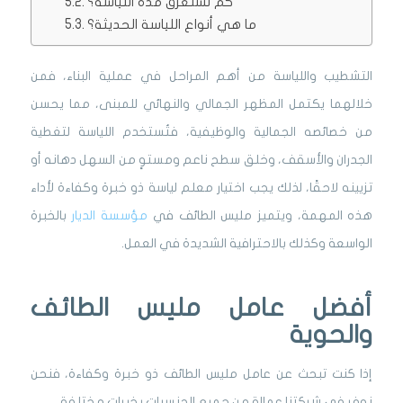
كم تستغرق مدة اللياسة؟
ما هي أنواع اللياسة الحديثة؟
التشطيب واللياسة من أهم المراحل في عملية البناء، فمن
خلالهما يكتمل المظهر الجمالي والنهائي للمبنى، مما يحسن
من خصائصه الجمالية والوظيفية، فتُستخدم اللياسة لتغطية
الجدران والأسقف، وخلق سطح ناعم ومستوٍ من السهل دهانه أو
تزيينه لاحقًا، لذلك يجب اختيار معلم لياسة ذو خبرة وكفاءة لأداء
هذه المهمة، ويتميز مليس الطائف في
مؤسسة الديار
بالخبرة
الواسعة وكذلك بالاحترافية الشديدة في العمل.
أفضل عامل مليس الطائف
والحوية
إذا كنت تبحث عن عامل مليس الطائف ذو خبرة وكفاءة، فنحن
نوفر في شركتنا عمالة من جميع الجنسيات بخبرات مختلفة.