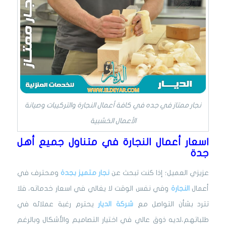
نجار ممتاز في جده في كافة أعمال النجارة والتركيبات وصيانة
الأعمال الخشبية
اسعار أعمال النجارة في متناول جميع أهل
جدة
عزيزي العميل؛ إذا كنت تبحث عن
نجار متميز بجدة
ومحترف في
أعمال
النجارة
وفي نفس الوقت لا يغالي في اسعار خدماته، فلا
تترد بشأن التواصل مع
شركة الديار
يحترم رغبة عملائه في
طلباتهم،لديه ذوق عالي في اختيار التصاميم والأشكال وبالرغم