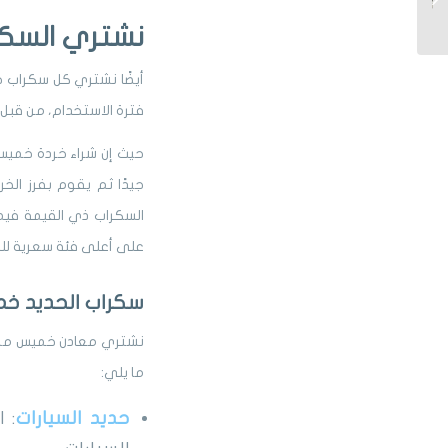
بأفضل سعر لكل نوع...
نشتري السك
أيضًا نشتري كل سكراب خم
فترة الاستخدام، من قبل ك
حيث إن شراء خردة خميس
جيدًا ثم يقوم بفرز ال
السكراب ذي القيمة في
على أعلى فئة سعرية للبيع
سكراب الحديد خ
نشتري معادن خميس مشيط
ما يلي:
حديد السيارات
: 