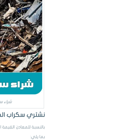
شراء س
نشتري سكراب ال
بالنسبة للمعادن القيمة
بما يلي: