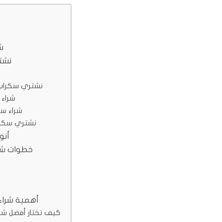
ش
نشت
نشتري سكراب
شراء
شراء س
نشتري سكراب
أنو
خطوات شر
أهمية شرا
كيف تختار أفضل ش