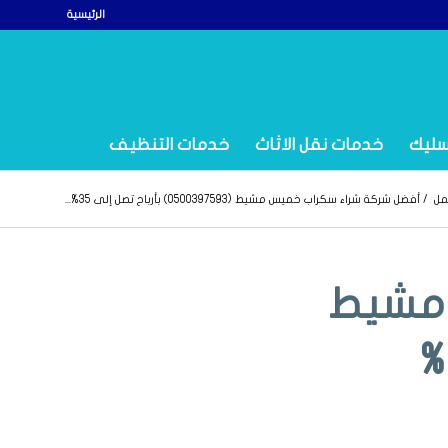
الرئيسية
سليك
خدمات نقل الاثاث
خدمات التنظيف
مل
/
أفضل شركة شراء سكراب خميس مشيط (0500397593) بأرباح تصل إلى 35%...
 مشيط