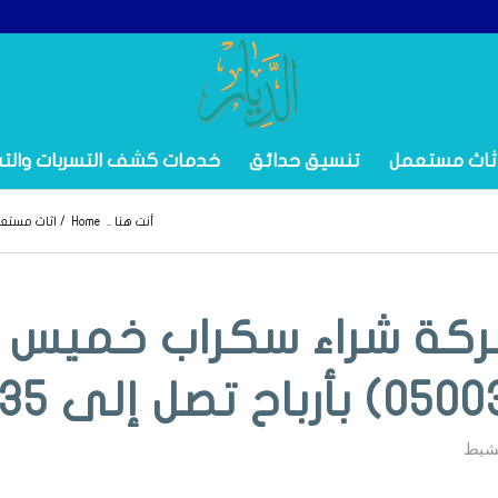
ثاث مستعمل
تنسيق حدائق
خدمات كشف التسربات والت
أنت هنا ..
Home
/
اثاث مستع
كة شراء سكراب خميس
شيط