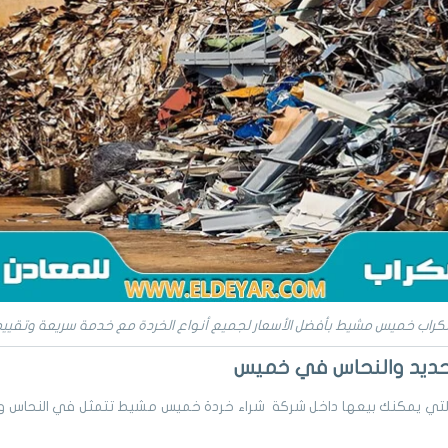
كراب خميس مشيط بأفضل الأسعار لجميع أنواع الخردة مع خدمة سريعة وتقييم
حديد والنحاس في خميس
 التي يمكنك بيعها داخل شركة شراء خردة خميس مشيط تتمثل في النحاس والح