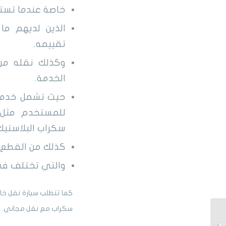
خاصة عندما تست
الذين لديهم م
تقييمه.
وكذلك نقله من 
الخدمة.
حيث تشمل خدمات
للمستخدم مثل:
سكراب البلاستيك،
كذلك من القطع ال
والتي تختلف ف
كما تتطلب سيارة نقل خا
سكراب مع نقل مجاني.
دليل أسعار شراء مكيفات
سكراب القطيف (للإيجار)