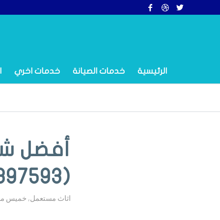
الرئيسية
خدمات الصيانة
خدمات اخري
ا
أفضل شر
(0500397593) بأرباح تصل إلى 35%
اثاث مستعمل
,
خميس م