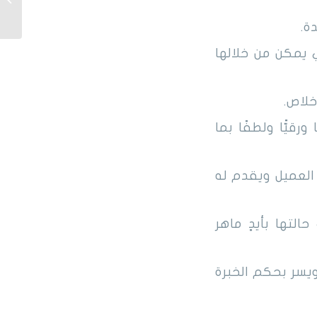
بجدة و
ة.
 يمكن من خلالها
خلاص.
قيًّا ولطفًا بما
 العميل ويقدم له
لتها بأيدٍ ماهر
ويسر بحكم الخبرة