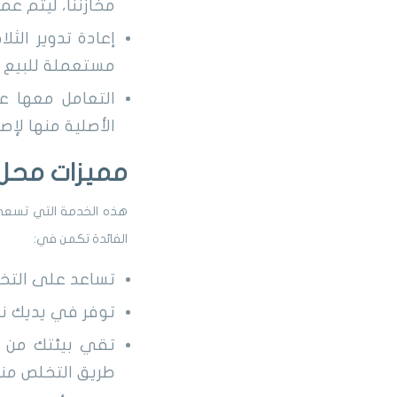
مخازننا، ليتم عمل
إعادة تدوير الثل
مستعملة للبيع 
التعامل معها ع
الأصلية منها لإص
مميزات محل 
هذه الخدمة التي تسعى 
الفائدة تكمن في:
تساعد على التخل
توفر في يديك نق
تقي بيئتك من ال
طريق التخلص منها 