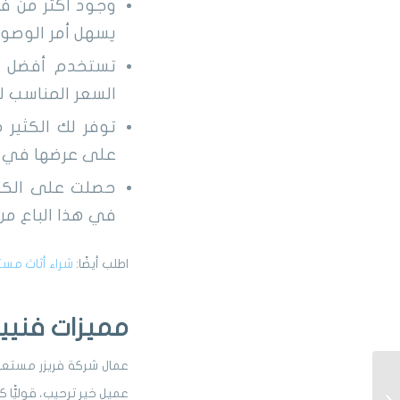
وجود أكثر من فر
يسهل أمر الوصول 
تستخدم أفضل الآ
السعر المناسب له
توفر لك الكثير 
على عرضها في ال
حصلت على الكثير
في هذا الباع من 
اطلب أيضًا:
شراء أثاث مس
مميزات فنيين
عمال شركة فريزر مستعمل
شراء مكيفات مستعملة
عميل خير ترحيب، قوليًّا 