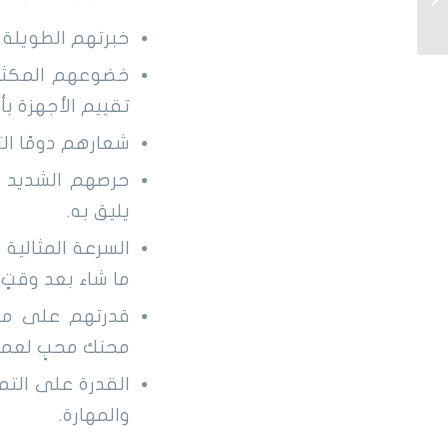
جنوب الرياض (للإيجار)
خبرتهم الطويلة 
خضوعهم المكثف 
تقييم الأجهزة بأ
شعارهم دومًا ال
حرصهم الشديد على
يليق به.
السرعة المثالية 
ما شاء بعد وقتٍ 
قدرتهم على معا
محنك محبٍ لعمل
القدرة على التم
والمهارة.