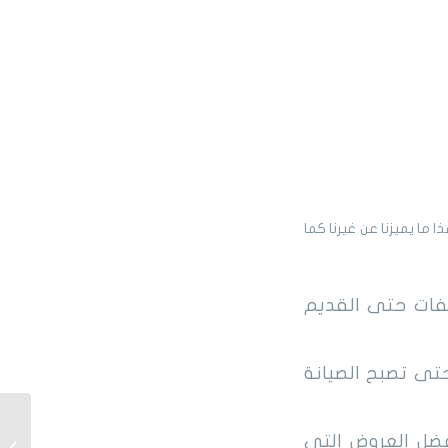
 ما يميزنا عن غيرنا كما
يفات حتى القديم
ى تصبح الصيانة
شراء ا
، بل وأفضل العروض التي