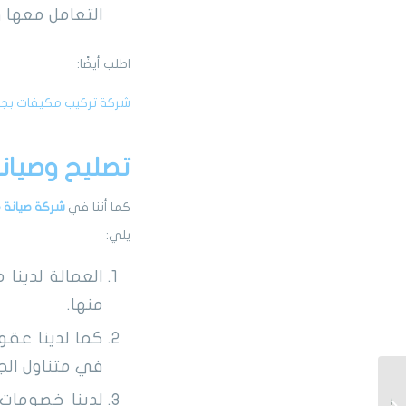
التعامل معها 
اطلب أيضًا:
شركة تركيب مكيفات بج
تصليح وصيان
كما أننا في
شركة صيانة 
يلي:
العمالة لدينا
منها.
كما لدينا عقو
في متناول الج
تركيب زجاج سيكوريت
بالمدينة المنورة وصيانة