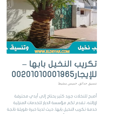
تكريب النخيل بابها –
للإيجار00201010001965
تنسيق حدائق
,
خميس مشيط
أصبح للنخلات جريد كثير يحتاج إلى أيدي محترفة
لإزالته، تقدم لكم مؤسسة الديار للخدمات المنزلية
خدمة تكريب النخيل بابها، حيث لدينا خبرة طويلة ناتجة