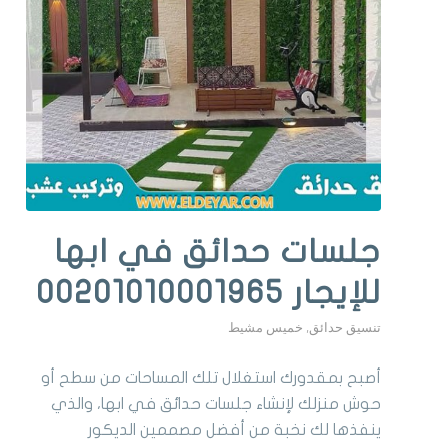
جلسات حدائق في ابها
للإيجار 00201010001965
تنسيق حدائق
,
خميس مشيط
أصبح بمقدورك استغلال تلك المساحات من سطح أو
حوش منزلك لإنشاء جلسات حدائق في ابها، والذي
ينفذها لك نخبة من أفضل مصممين الديكور