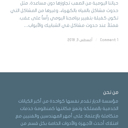
حياتنا اليومية من الصعب تجاوزها دون مساعدة، مثل
حدوث مشاكل بالمياه بالكهرباء، وغيرها من المشاكل التي
تكون كفيلة بتغيير برنامجنا اليومي رأساً على عقب.
فمثلاً عند حدوث مشاكل في الشبابيك والأبواب…
1 Comment
/
أغسطس 3, 2018
من نحن
مؤسسة الديار تقدم نفسها كواحدة من أكبر الكيانات
الخدمية بالمملكة وتعزز مكانتها كمنظومة خدمات
متكاملة بالإعتماد على أمهر المهندسين والفنيين مع
امتلاك أحدث الأجهزة والأدوات الخاصة بكل قسم من